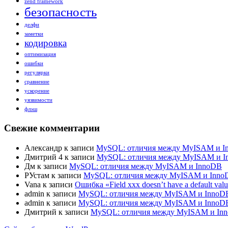
zend framework
безопасность
делфи
заметки
кодировка
оптимизация
ошибки
регулярки
сравнение
ускорение
уязвимости
флэш
Свежие комментарии
Александр
к записи
MySQL: отличия между MyISAM и I
Дмитрий 4
к записи
MySQL: отличия между MyISAM и 
Дм
к записи
MySQL: отличия между MyISAM и InnoDB
РУстам
к записи
MySQL: отличия между MyISAM и Inno
Vana
к записи
Ошибка «Field xxx doesn’t have a default val
admin
к записи
MySQL: отличия между MyISAM и InnoD
admin
к записи
MySQL: отличия между MyISAM и InnoD
Дмитрий
к записи
MySQL: отличия между MyISAM и In