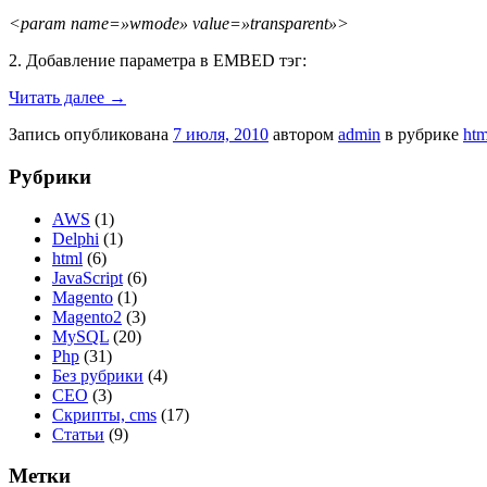
<param name=»wmode» value=»transparent»>
2. Добавление параметра в EMBED тэг:
Читать далее
→
Запись опубликована
7 июля, 2010
автором
admin
в рубрике
htm
Рубрики
AWS
(1)
Delphi
(1)
html
(6)
JavaScript
(6)
Magento
(1)
Magento2
(3)
MySQL
(20)
Php
(31)
Без рубрики
(4)
СЕО
(3)
Скрипты, cms
(17)
Статьи
(9)
Метки