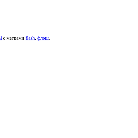
l
с метками
flash
,
флэш
.