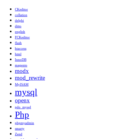
CKeditor
collation
delphi
ditto
english
FCKeditor
flash
htaccess
html
InnoDB
magento
modx
mod_rewrite
MyISAM
mysql
openx
pdo_mysql
Php
phpmyadmin
smarty
Zend