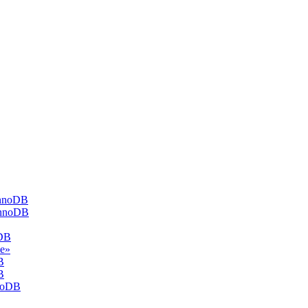
nnoDB
InnoDB
DB
ue»
B
B
noDB