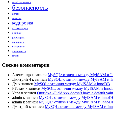
zend framework
безопасность
делфи
заметки
кодировка
оптимизация
ошибки
регулярки
сравнение
ускорение
уязвимости
флэш
Свежие комментарии
Александр
к записи
MySQL: отличия между MyISAM и I
Дмитрий 4
к записи
MySQL: отличия между MyISAM и 
Дм
к записи
MySQL: отличия между MyISAM и InnoDB
РУстам
к записи
MySQL: отличия между MyISAM и Inno
Vana
к записи
Ошибка «Field xxx doesn’t have a default val
admin
к записи
MySQL: отличия между MyISAM и InnoD
admin
к записи
MySQL: отличия между MyISAM и InnoD
Дмитрий
к записи
MySQL: отличия между MyISAM и In