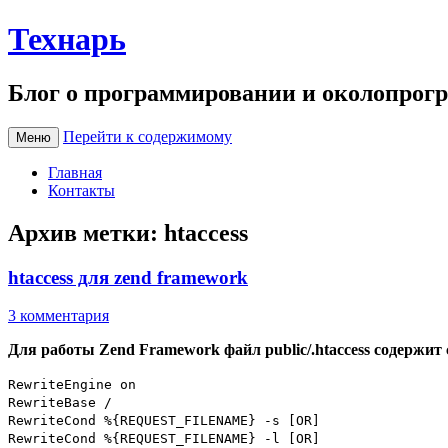
Технарь
Блог о программировании и околопрог
Перейти к содержимому
Меню
Главная
Контакты
Архив метки:
htaccess
htaccess для zend framework
3 комментария
Для работы Zend Framework файл public/.htaccess содержит
RewriteEngine on
RewriteBase /
RewriteCond %{REQUEST_FILENAME} -s [OR]
RewriteCond %{REQUEST_FILENAME} -l [OR]