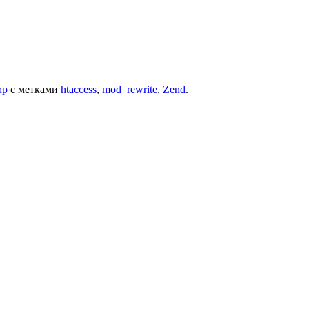
hp
с метками
htaccess
,
mod_rewrite
,
Zend
.