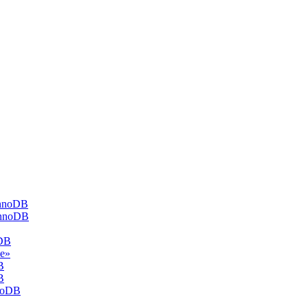
nnoDB
InnoDB
DB
ue»
B
B
noDB