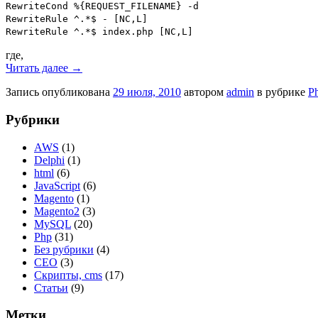
RewriteCond %{REQUEST_FILENAME} -d
RewriteRule ^.*$ - [NC,L]
RewriteRule ^.*$ index.php [NC,L]
где,
Читать далее
→
Запись опубликована
29 июля, 2010
автором
admin
в рубрике
P
Рубрики
AWS
(1)
Delphi
(1)
html
(6)
JavaScript
(6)
Magento
(1)
Magento2
(3)
MySQL
(20)
Php
(31)
Без рубрики
(4)
СЕО
(3)
Скрипты, cms
(17)
Статьи
(9)
Метки