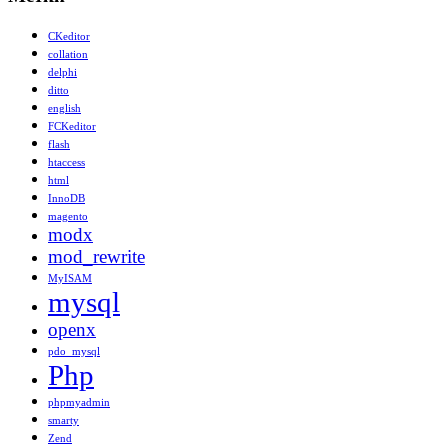
CKeditor
collation
delphi
ditto
english
FCKeditor
flash
htaccess
html
InnoDB
magento
modx
mod_rewrite
MyISAM
mysql
openx
pdo_mysql
Php
phpmyadmin
smarty
Zend