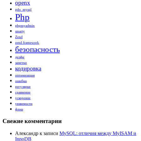
openx
pdo_mysql
Php
phpmyadmin
smarty
Zend
zend framework
безопасность
делфи
заметки
кодировка
оптимизация
ошибки
регулярки
сравнение
ускорение
уязвимости
флэш
Свежие комментарии
Александр
к записи
MySQL: отличия между MyISAM и
InnoDB