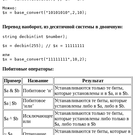
Можно:

$x = base_convert("10101010",2,10);

Перевод наоборот, из десятичной системы в двоичную:
string decbin(int $number);

$x = decbin(255); // $x = 11111111

или

Побитовые операторы:
Пример
Название
Результат
Устанавливаются только те биты,
$a & $b
Побитовое ‘и’
которые установлены и в $a, и в $b.
Побитовое
Устанавливаются те биты, которые
$a | $b
‘или’
установлены либо в $a, либо в $b.
Устанавливаются только те биты,
Исключающее
$a ^ $b
которые установлены либо только в
или
$a, либо только в $b
Устанавливаются те биты, которые в
~ $a
Отрицание