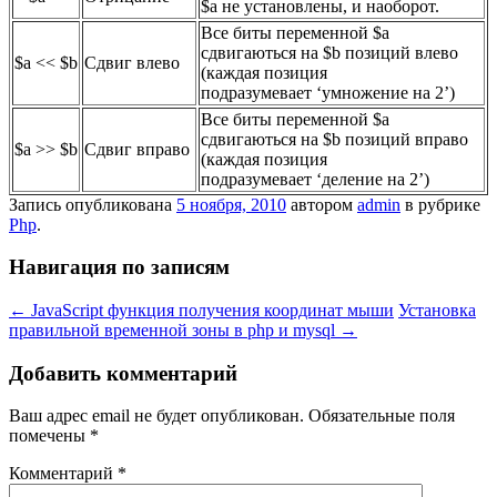
$a не установлены, и наоборот.
Все биты переменной $a
сдвигаються на $b позиций влево
$a << $b
Сдвиг влево
(каждая позиция
подразумевает ‘умножение на 2’)
Все биты переменной $a
сдвигаються на $b позиций вправо
$a >> $b
Сдвиг вправо
(каждая позиция
подразумевает ‘деление на 2’)
Запись опубликована
5 ноября, 2010
автором
admin
в рубрике
Php
.
Навигация по записям
←
JavaScript функция получения координат мыши
Установка
правильной временной зоны в php и mysql
→
Добавить комментарий
Ваш адрес email не будет опубликован.
Обязательные поля
помечены
*
Комментарий
*