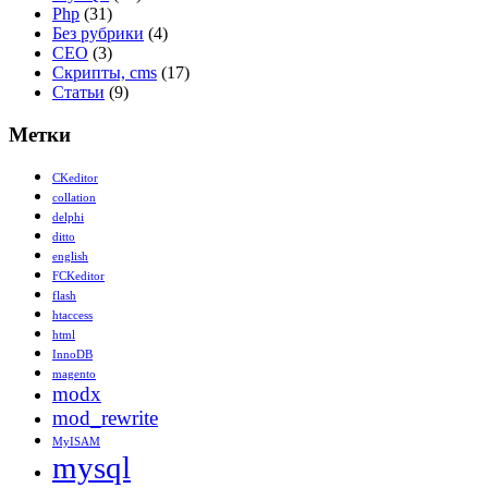
Php
(31)
Без рубрики
(4)
СЕО
(3)
Скрипты, cms
(17)
Статьи
(9)
Метки
CKeditor
collation
delphi
ditto
english
FCKeditor
flash
htaccess
html
InnoDB
magento
modx
mod_rewrite
MyISAM
mysql