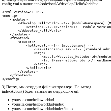
config.xml в папке app/code/local/Wdevelop/HelloWorld/etc
<?xml version="1.0"?>

<config>

    <modules>

        <Wdevelop_HelloWorld> <!-- {ModuleNamespace}_{M
            <version>0.1.0</version><!-- Module version
        </Wdevelop_HelloWorld>

    </modules>

    <frontend>

        <routers>

            <helloworld> <!-- {modulename} -->

                <use>standard</use> <!-- [standard|admi
                <args>

                    <module>Wdevelop_HelloWorld</module
                    <frontName>helloworldurl</frontName
                </args>

            </helloworld>

        </routers>

    </frontend>

3) Потом, мы создадим файл контроллера. Т.е. метод
indexAction() будет вызван по следующим url:
yoursite.com/helloworldurl
yoursite.com/helloworldurl/index
yoursite.com/helloworldurl/index/index