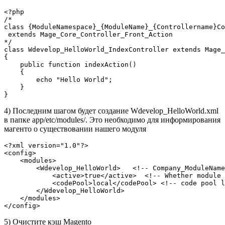
<?php

/*

class {ModuleNamespace}_{ModuleName}_{Controllername}Co
 extends Mage_Core_Controller_Front_Action

*/

class Wdevelop_HelloWorld_IndexController extends Mage_
{

    public function indexAction()

    {

        echo "Hello World";

    }

4) Последним шагом будет создание Wdevelop_HelloWorld.xml
в папке app/etc/modules/. Это необходимо для информирования
магенто о существовании нашего модуля
<?xml version="1.0"?>

<config>

    <modules>

        <Wdevelop_HelloWorld>   <!-- Company_ModuleName
            <active>true</active>  <!-- Whether module 
            <codePool>local</codePool> <!-- code pool l
        </Wdevelop_HelloWorld>

    </modules>

5) Очистите кэш Magento