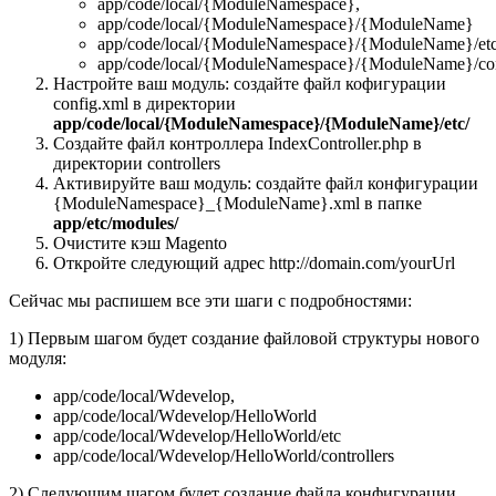
app/code/local/{ModuleNamespace},
app/code/local/{ModuleNamespace}/{ModuleName}
app/code/local/{ModuleNamespace}/{ModuleName}/et
app/code/local/{ModuleNamespace}/{ModuleName}/cont
Настройте ваш модуль: создайте файл кофигурации
config.xml в директории
app/code/local/{ModuleNamespace}/{ModuleName}/etc/
Создайте файл контроллера IndexController.php в
директории controllers
Активируйте ваш модуль: создайте файл конфигурации
{ModuleNamespace}_{ModuleName}.xml в папке
app/etc/modules/
Очистите кэш Magento
Откройте следующий адрес http://domain.com/yourUrl
Сейчас мы распишем все эти шаги с подробностями:
1) Первым шагом будет создание файловой структуры нового
модуля:
app/code/local/Wdevelop,
app/code/local/Wdevelop/HelloWorld
app/code/local/Wdevelop/HelloWorld/etc
app/code/local/Wdevelop/HelloWorld/controllers
2) Следующим шагом будет создание файла конфигурации