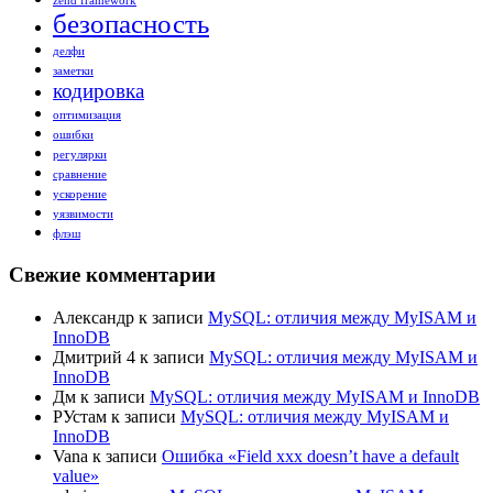
zend framework
безопасность
делфи
заметки
кодировка
оптимизация
ошибки
регулярки
сравнение
ускорение
уязвимости
флэш
Свежие комментарии
Александр
к записи
MySQL: отличия между MyISAM и
InnoDB
Дмитрий 4
к записи
MySQL: отличия между MyISAM и
InnoDB
Дм
к записи
MySQL: отличия между MyISAM и InnoDB
РУстам
к записи
MySQL: отличия между MyISAM и
InnoDB
Vana
к записи
Ошибка «Field xxx doesn’t have a default
value»