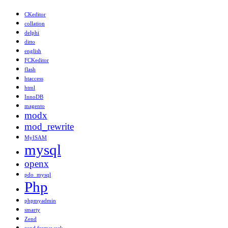
CKeditor
collation
delphi
ditto
english
FCKeditor
flash
htaccess
html
InnoDB
magento
modx
mod_rewrite
MyISAM
mysql
openx
pdo_mysql
Php
phpmyadmin
smarty
Zend