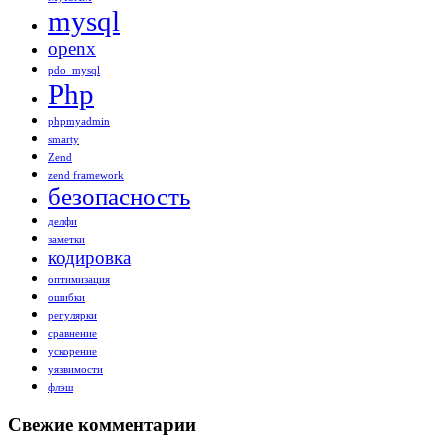
mysql
openx
pdo_mysql
Php
phpmyadmin
smarty
Zend
zend framework
безопасность
делфи
заметки
кодировка
оптимизация
ошибки
регулярки
сравнение
ускорение
уязвимости
флэш
Свежие комментарии