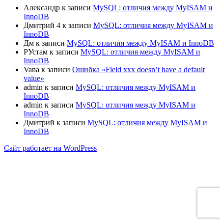
Александр
к записи
MySQL: отличия между MyISAM и
InnoDB
Дмитрий 4
к записи
MySQL: отличия между MyISAM и
InnoDB
Дм
к записи
MySQL: отличия между MyISAM и InnoDB
РУстам
к записи
MySQL: отличия между MyISAM и
InnoDB
Vana
к записи
Ошибка «Field xxx doesn’t have a default
value»
admin
к записи
MySQL: отличия между MyISAM и
InnoDB
admin
к записи
MySQL: отличия между MyISAM и
InnoDB
Дмитрий
к записи
MySQL: отличия между MyISAM и
InnoDB
Сайт работает на WordPress