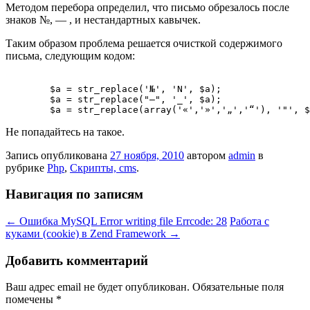
Методом перебора определил, что письмо обрезалось после
знаков №, — , и нестандартных кавычек.
Таким образом проблема решается очисткой содержимого
письма, следующим кодом:
	$a = str_replace('№', 'N', $a);

	$a = str_replace("–", '_', $a);

Не попадайтесь на такое.
Запись опубликована
27 ноября, 2010
автором
admin
в
рубрике
Php
,
Скрипты, cms
.
Навигация по записям
←
Ошибка MySQL Error writing file Errcode: 28
Работа с
куками (cookie) в Zend Framework
→
Добавить комментарий
Ваш адрес email не будет опубликован.
Обязательные поля
помечены
*