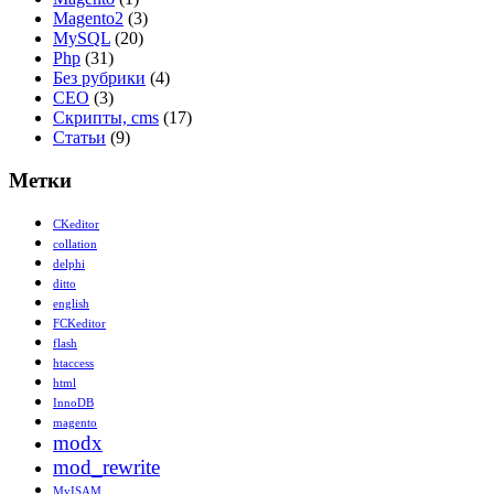
Magento2
(3)
MySQL
(20)
Php
(31)
Без рубрики
(4)
СЕО
(3)
Скрипты, cms
(17)
Статьи
(9)
Метки
CKeditor
collation
delphi
ditto
english
FCKeditor
flash
htaccess
html
InnoDB
magento
modx
mod_rewrite
MyISAM