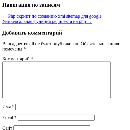
Навигация по записям
←
Php скрипт по созданию xml sitemap для google
Универсальная функция редиректа на php
→
Добавить комментарий
Ваш адрес email не будет опубликован.
Обязательные поля
помечены
*
Комментарий
*
Имя
*
Email
*
Сайт