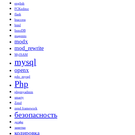
english
FCKeditor
flash
htaccess
html
InnoDB
magento
modx
mod_rewrite
MyISAM
mysql
openx
pdo_mysql
Php
phpmyadmin
smarty
Zend
zend framework
безопасность
делфи
заметки
кодировка