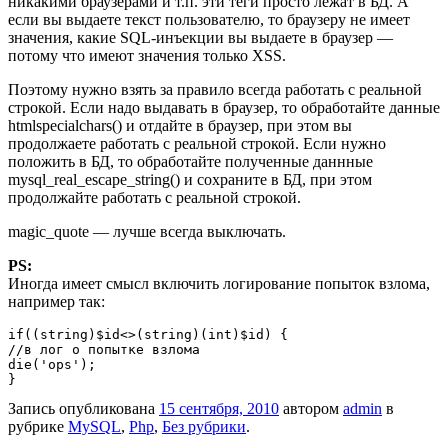
никакими браузерами и т.п. эти теги просто лежат в БД. А
если вы выдаете текст пользователю, то браузеру не имеет
значения, какие SQL-инъекции вы выдаете в браузер —
потому что имеют значения только XSS.
Поэтому нужно взять за правило всегда работать с реальной
строкой. Если надо выдавать в браузер, то обработайте данные
htmlspecialchars() и отдайте в браузер, при этом вы
продолжаете работать с реальной строкой. Если нужно
положить в БД, то обработайте полученные даннные
mysql_real_escape_string() и сохраните в БД, при этом
продолжайте работать с реальной строкой.
magic_quote — лучше всегда выключать.
PS:
Иногда имеет смысл включить логирование попыток взлома,
например так:
if((string)$id<>(string)(int)$id) {

//в лог о попытке взлома

die('ops');

}
Запись опубликована
15 сентября, 2010
автором
admin
в
рубрике
MySQL
,
Php
,
Без рубрики
.