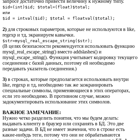
запросе достаточно привести величину к нужному типу.
$id=(int)$id; $total=(float)$total;
или
$id = intval($id); $total = floatval($total);
2)
для строковых параметров, которые не используются в like,
regexp и тд, экранируем кавычки.
$str=mysql_real_escape_string($str);
(В целях безопасности рекомендуется использовать функцию
mysql_real_escape_string() вместо addslashes() и
mysql_escape_string(). Функция учитывает кодировку текущего
соединения с базой данных, поэтому ей необходимо
передавать указатель соединения.)
3)
в строках, которые предполагается использовать внутри
like, regexp и тд, необходимо так же заэкранировать
специальные символы, применяющиеся в этих операторах,
если это необходимо. В противном случае, можно
задокументировать использование этих символов.
ВАЖНОЕ ЗАМЕЧАНИЕ:
Нужно четко разделить понятия, что мы будем делать:
выдавать клиенту в браузер или сохранять в БД. Это две
разные задачи. В БД не имеет значения, что в строке есть
какие-нибудь теги, потому что они не обрабатываются