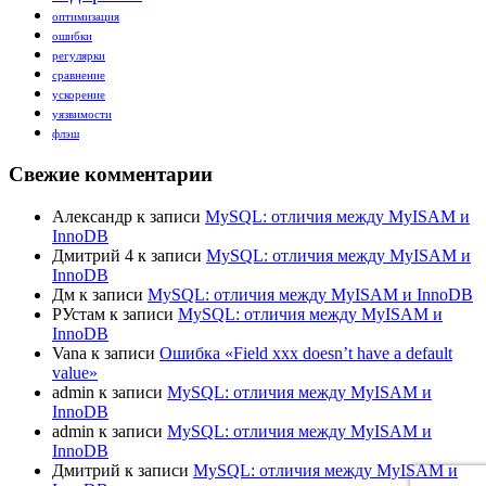
оптимизация
ошибки
регулярки
сравнение
ускорение
уязвимости
флэш
Свежие комментарии
Александр
к записи
MySQL: отличия между MyISAM и
InnoDB
Дмитрий 4
к записи
MySQL: отличия между MyISAM и
InnoDB
Дм
к записи
MySQL: отличия между MyISAM и InnoDB
РУстам
к записи
MySQL: отличия между MyISAM и
InnoDB
Vana
к записи
Ошибка «Field xxx doesn’t have a default
value»
admin
к записи
MySQL: отличия между MyISAM и
InnoDB
admin
к записи
MySQL: отличия между MyISAM и
InnoDB
Дмитрий
к записи
MySQL: отличия между MyISAM и