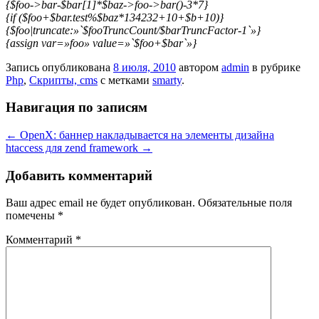
{$foo->bar-$bar[1]*$baz->foo->bar()-3*7}
{if ($foo+$bar.test%$baz*134232+10+$b+10)}
{$foo|truncate:»`$fooTruncCount/$barTruncFactor-1`»}
{assign var=»foo» value=»`$foo+$bar`»}
Запись опубликована
8 июля, 2010
автором
admin
в рубрике
Php
,
Скрипты, cms
с метками
smarty
.
Навигация по записям
←
OpenX: баннер накладывается на элементы дизайна
htaccess для zend framework
→
Добавить комментарий
Ваш адрес email не будет опубликован.
Обязательные поля
помечены
*
Комментарий
*