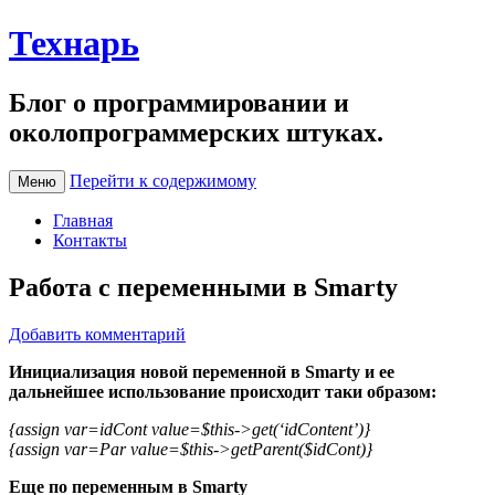
Технарь
Блог о программировании и
околопрограммерских штуках.
Перейти к содержимому
Меню
Главная
Контакты
Работа с переменными в Smarty
Добавить комментарий
Инициализация новой переменной в Smarty и ее
дальнейшее использование происходит таки образом:
{assign var=idCont value=$this->get(‘idContent’)}
{assign var=Par value=$this->getParent($idCont)}
Еще по переменным в Smarty