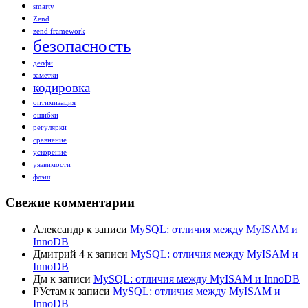
smarty
Zend
zend framework
безопасность
делфи
заметки
кодировка
оптимизация
ошибки
регулярки
сравнение
ускорение
уязвимости
флэш
Свежие комментарии
Александр
к записи
MySQL: отличия между MyISAM и
InnoDB
Дмитрий 4
к записи
MySQL: отличия между MyISAM и
InnoDB
Дм
к записи
MySQL: отличия между MyISAM и InnoDB
РУстам
к записи
MySQL: отличия между MyISAM и
InnoDB