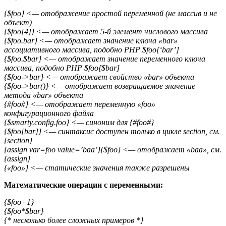
{$foo} <— отображение простой переменной (не массив и не
объект)
{$foo[4]} <— отображает 5-й элемент числового массива
{$foo.bar} <— отображает значение ключа «bar»
ассоциативного массива, подобно PHP $foo[‘bar’]
{$foo.$bar} <— отображает значение переменного ключа
массива, подобно PHP $foo[$bar]
{$foo->bar} <— отображает свойство «bar» объекта
{$foo->bar()} <— отображает возвращаемое значение
метода «bar» объекта
{#foo#} <— отображает переменную «foo»
конфигурационного файла
{$smarty.config.foo} <— синоним для {#foo#}
{$foo[bar]} <— синтаксис доступен только в цикле section, см.
{section}
{assign var=foo value=’baa’}{$foo} <— отображает «baa», см.
{assign}
{«foo»} <— статические значения также разрешены
Математические операции с переменными:
{$foo+1}
{$foo*$bar}
{* несколько более сложных примеров *}