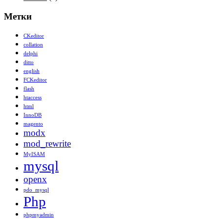
Метки
CKeditor
collation
delphi
ditto
english
FCKeditor
flash
htaccess
html
InnoDB
magento
modx
mod_rewrite
MyISAM
mysql
openx
pdo_mysql
Php
phpmyadmin